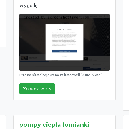
wygodę
Strona skatalogowana w kategorii "Auto Moto"
Zobacz wpis
pompy ciepła łomianki