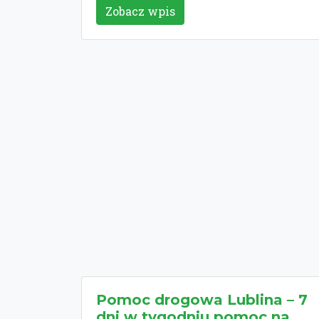
Zobacz wpis
Pomoc drogowa Lublina – 7
dni w tygodniu pomoc na