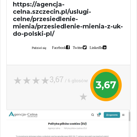
https://agencja-
celna.szczecin.pl/uslugi-
celne/przesiedlenie-
mienia/przesiedlenie-mienia-z-uk-
do-polski-pl/
Facebook
Twitter
LinkedIn
Podziel się:
3,67
/ 6 głosów
3,67