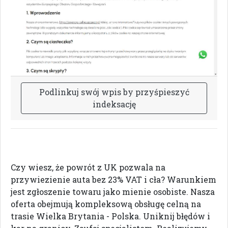
P
o
d
l
i
n
k
u
j
s
w
ó
j
w
p
i
s
b
y
p
r
z
y
ś
p
i
e
s
z
y
ć
i
n
d
e
k
s
a
c
j
ę
Czy wiesz, że powrót z UK pozwala na
przywiezienie auta bez 23% VAT i cła? Warunkiem
jest zgłoszenie towaru jako mienie osobiste. Nasza
oferta obejmują kompleksową obsługę celną na
trasie Wielka Brytania - Polska. Uniknij błędów i