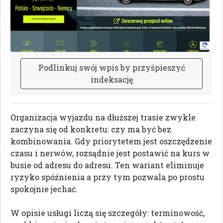
P
o
d
l
i
n
k
u
j
s
w
ó
j
w
p
i
s
b
y
p
r
z
y
ś
p
i
e
s
z
y
ć
i
n
d
e
k
s
a
c
j
ę
Organizacja wyjazdu na dłuższej trasie zwykle
zaczyna się od konkretu: czy ma być bez
kombinowania. Gdy priorytetem jest oszczędzenie
czasu i nerwów, rozsądnie jest postawić na kurs w
busie od adresu do adresu. Ten wariant eliminuje
ryzyko spóźnienia a przy tym pozwala po prostu
spokojnie jechać.
W opisie usługi liczą się szczegóły: terminowość,