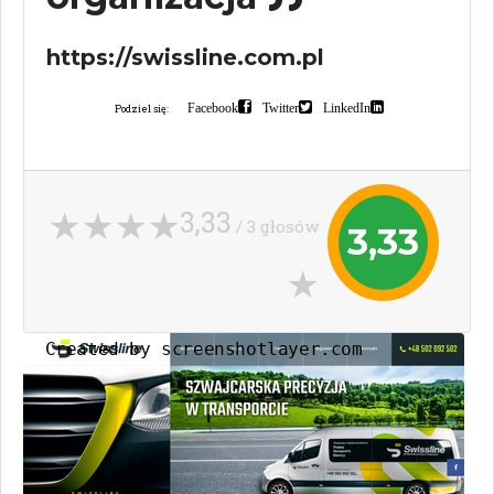
https://swissline.com.pl
Facebook
Twitter
LinkedIn
Podziel się:
3,33
/ 3 głosów
3,33