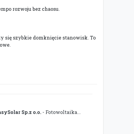
tempo rozwoju bez chaosu.
iczy się szybkie domknięcie stanowisk. To
iowe.
asySolar Sp.z o.o.
- Fotowoltaika...