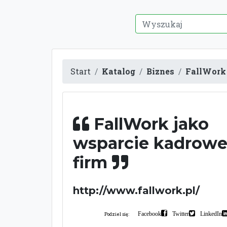
Start
Katalog
Biznes
FallWork 
FallWork jako
wsparcie kadrowe
firm
http://www.fallwork.pl/
Facebook
Twitter
LinkedIn
Podziel się: