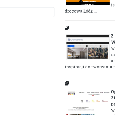
i
drogowa Łódź ...
Z
W
w
m
ar
inspiracji do tworzenia 
O
2
p
w