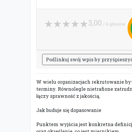
3,00
/ 6 głosów
P
o
d
l
i
n
k
u
j
s
w
ó
j
w
p
i
s
b
y
p
r
z
y
ś
p
i
e
s
z
y
W wielu organizacjach rekrutowanie byw
terminy. Równolegle nietrafione zatrudn
łączy sprawność z jakością.
Jak buduje się dopasowanie
Punktem wyjścia jest konkretna definicj
oraz określenie, co jest miernikiem.