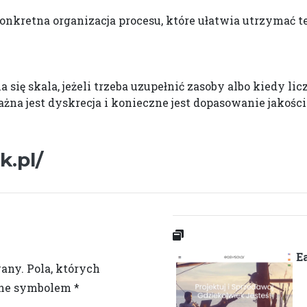
 konkretna organizacja procesu, które ułatwia utrzymać 
ia się skala, jeżeli trzeba uzupełnić zasoby albo kiedy l
na jest dyskrecja i konieczne jest dopasowanie jakośc
k.pl/
E
wany.
Pola, których
one symbolem
*