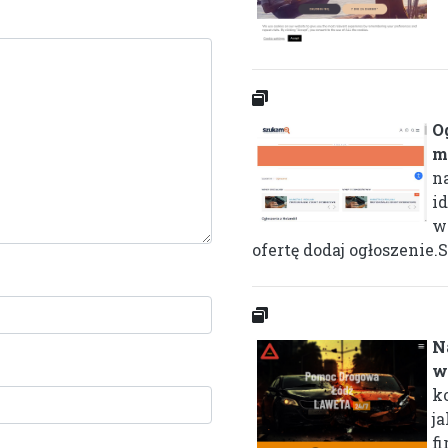
O
m
n
i
w
ofertę dodaj ogłoszenie.
N
w
k
j
f