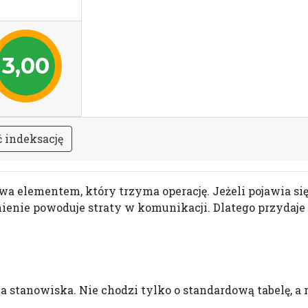
3,00
ć
i
n
d
e
k
s
a
c
j
ę
a elementem, który trzyma operację. Jeżeli pojawia się
ienie powoduje straty w komunikacji. Dlatego przydaje 
a stanowiska. Nie chodzi tylko o standardową tabelę, a 