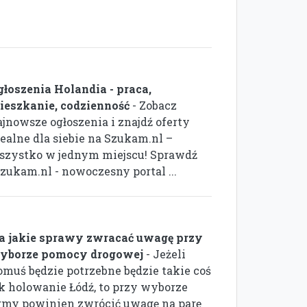
głoszenia Holandia - praca,
ieszkanie, codzienność
- Zobacz
ajnowsze ogłoszenia i znajdź oferty
dealne dla siebie na Szukam.nl –
szystko w jednym miejscu! Sprawdź
Szukam.nl - nowoczesny portal ...
a jakie sprawy zwracać uwagę przy
yborze pomocy drogowej
- Jeżeli
omuś będzie potrzebne będzie takie coś
ak holowanie Łódź, to przy wyborze
irmy powinien zwrócić uwagę na parę