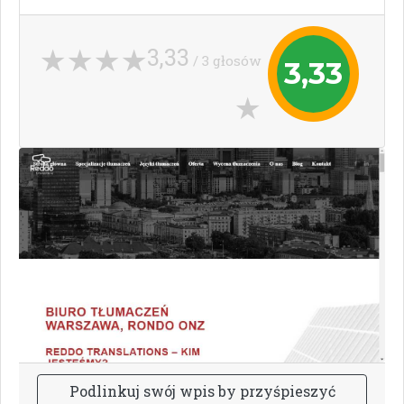
3,33
/ 3 głosów
3,33
P
o
d
l
i
n
k
u
j
s
w
ó
j
w
p
i
s
b
y
p
r
z
y
ś
p
i
e
s
z
y
ć