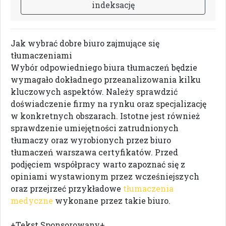
i
n
d
e
k
s
a
c
j
ę
Jak wybrać dobre biuro zajmujące się
tłumaczeniami
Wybór odpowiedniego biura tłumaczeń będzie
wymagało dokładnego przeanalizowania kilku
kluczowych aspektów. Należy sprawdzić
doświadczenie firmy na rynku oraz specjalizację
w konkretnych obszarach. Istotne jest również
sprawdzenie umiejętności zatrudnionych
tłumaczy oraz wyrobionych przez biuro
tłumaczeń warszawa certyfikatów. Przed
podjęciem współpracy warto zapoznać się z
opiniami wystawionym przez wcześniejszych
oraz przejrzeć przykładowe
tłumaczenia
medyczne
wykonane przez takie biuro.
+Tekst Sponsorowany+