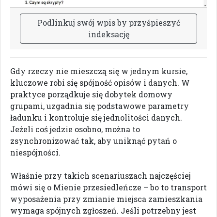
P
o
d
l
i
n
k
u
j
s
w
ó
j
w
p
i
s
b
y
p
r
z
y
ś
p
i
e
s
z
y
ć
i
n
d
e
k
s
a
c
j
ę
Gdy rzeczy nie mieszczą się w jednym kursie,
kluczowe robi się spójność opisów i danych. W
praktyce porządkuje się dobytek domowy
grupami, uzgadnia się podstawowe parametry
ładunku i kontroluje się jednolitości danych.
Jeżeli coś jedzie osobno, można to
zsynchronizować tak, aby uniknąć pytań o
niespójności.
Właśnie przy takich scenariuszach najczęściej
mówi się o Mienie przesiedleńcze – bo to transport
wyposażenia przy zmianie miejsca zamieszkania
wymaga spójnych zgłoszeń. Jeśli potrzebny jest