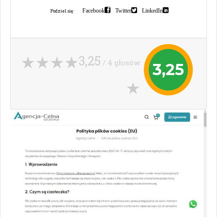
Facebook
Twitter
LinkedIn
Podziel się:
3,25
/ 4 głosów
3,25