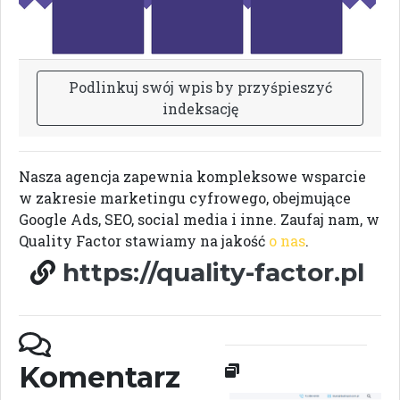
P
o
d
l
i
n
k
u
j
s
w
ó
j
w
p
i
s
b
y
p
r
z
y
ś
p
i
e
s
z
y
ć
i
n
d
e
k
s
a
c
j
ę
Nasza agencja zapewnia kompleksowe wsparcie
w zakresie marketingu cyfrowego, obejmujące
Google Ads, SEO, social media i inne. Zaufaj nam, w
Quality Factor stawiamy na jakość
o nas
.
https://quality-factor.pl
Komentarz