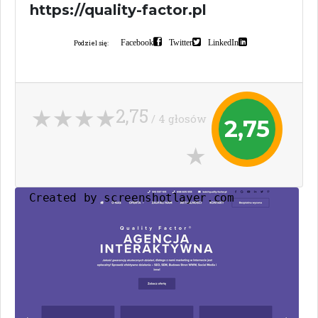
https://quality-factor.pl
Facebook
Twitter
LinkedIn
Podziel się:
2,75
/ 4 głosów
2,75