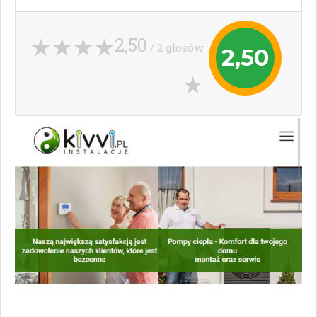
2,50
/ 2 głosów
2,50