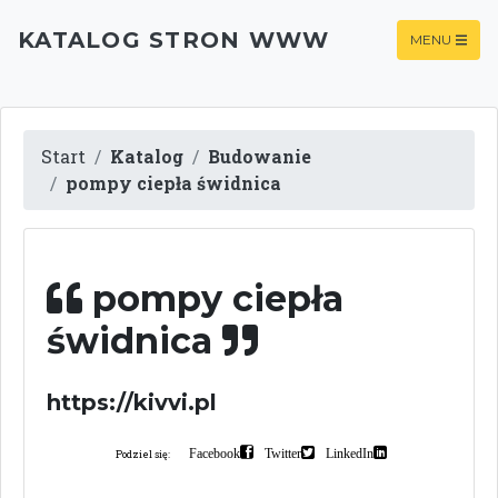
KATALOG STRON WWW
MENU
Start
Katalog
Budowanie
pompy ciepła świdnica
pompy ciepła
świdnica
https://kivvi.pl
Facebook
Twitter
LinkedIn
Podziel się: