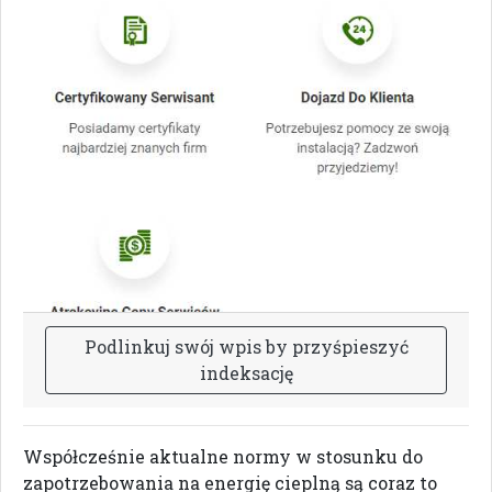
P
o
d
l
i
n
k
u
j
s
w
ó
j
w
p
i
s
b
y
p
r
z
y
ś
p
i
e
s
z
y
ć
i
n
d
e
k
s
a
c
j
ę
Współcześnie aktualne normy w stosunku do
zapotrzebowania na energię cieplną są coraz to