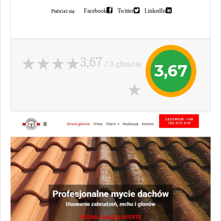
Facebook
Twitter
LinkedIn
Podziel się:
3,67
/ 3 głosów
3,67