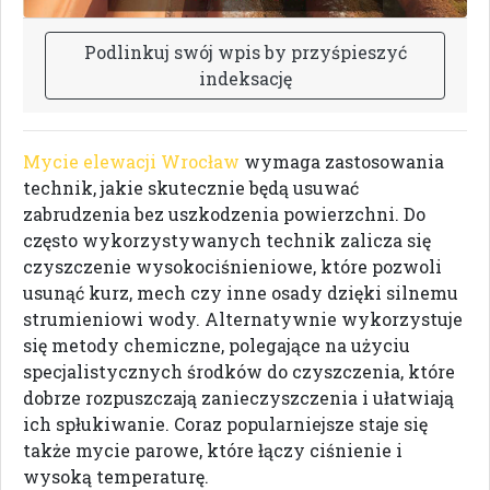
P
o
d
l
i
n
k
u
j
s
w
ó
j
w
p
i
s
b
y
p
r
z
y
ś
p
i
e
s
z
y
ć
i
n
d
e
k
s
a
c
j
ę
Mycie elewacji Wrocław
wymaga zastosowania
technik, jakie skutecznie będą usuwać
zabrudzenia bez uszkodzenia powierzchni. Do
często wykorzystywanych technik zalicza się
czyszczenie wysokociśnieniowe, które pozwoli
usunąć kurz, mech czy inne osady dzięki silnemu
strumieniowi wody. Alternatywnie wykorzystuje
się metody chemiczne, polegające na użyciu
specjalistycznych środków do czyszczenia, które
dobrze rozpuszczają zanieczyszczenia i ułatwiają
ich spłukiwanie. Coraz popularniejsze staje się
także mycie parowe, które łączy ciśnienie i
wysoką temperaturę.