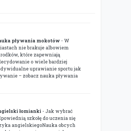
auka pływania mokotów
- W
iastach nie brakuje albowiem
środków, które zapewniają
decydowanie o wiele bardziej
ndywidualne uprawianie sportu jak
ływanie – zobacz nauka pływania
ngielski łomianki
- Jak wybrać
dpowiednią szkołę do uczenia się
ęzyka angielskiegoNauka obcych