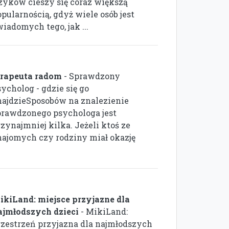
ęzyków cieszy się coraz większą
pularnością, gdyż wiele osób jest
iadomych tego, jak ...
erapeuta radom
- Sprawdzony
ycholog - gdzie się go
najdzieSposobów na znalezienie
prawdzonego psychologa jest
zynajmniej kilka. Jeżeli ktoś ze
najomych czy rodziny miał okazję
ikiLand: miejsce przyjazne dla
ajmłodszych dzieci
- MikiLand:
rzestrzeń przyjazna dla najmłodszych