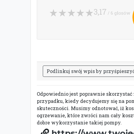
3,17
/ 6 głosów
P
o
d
l
i
n
k
u
j
s
w
ó
j
w
p
i
s
b
y
p
r
z
y
ś
p
i
e
s
z
y
Odpowiednio jest poprawnie skorzystać 
przypadku, kiedy decydujemy się na pomp
skuteczności. Musimy odnotować, iż kos
ogrzewanie, które zwróci nam cały koszt
dobre wykorzystanie takiej pompy.
https://www.twoje