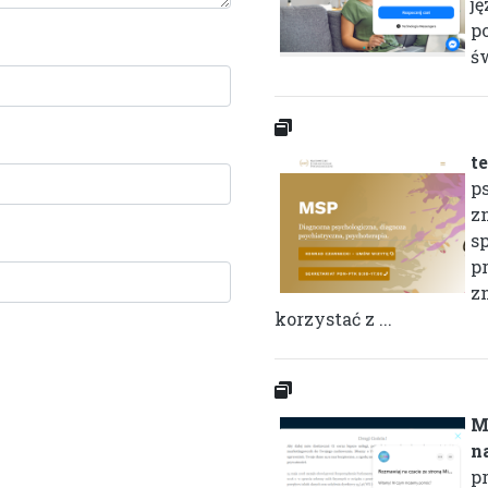
j
po
św
t
ps
z
s
pr
z
korzystać z ...
M
n
p