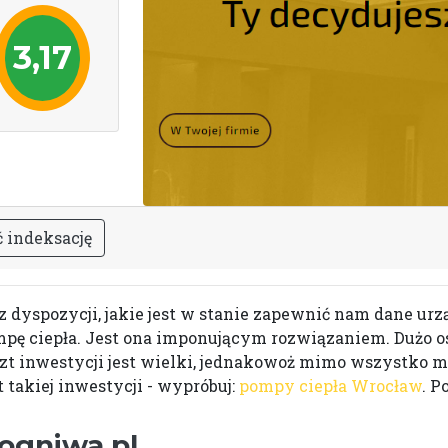
3,17
ć
i
n
d
e
k
s
a
c
j
ę
z dyspozycji, jakie jest w stanie zapewnić nam dane ur
ę ciepła. Jest ona imponującym rozwiązaniem. Dużo osób 
zt inwestycji jest wielki, jednakowoż mimo wszystko m
 takiej inwestycji - wypróbuj:
pompy ciepła Wrocław
. P
ogniwa.pl