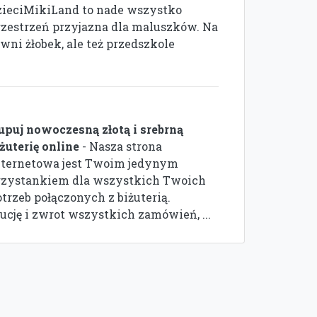
zieciMikiLand to nade wszystko
rzestrzeń przyjazna dla maluszków. Na
wni żłobek, ale też przedszkole
upuj nowoczesną złotą i srebrną
iżuterię online
- Nasza strona
nternetowa jest Twoim jedynym
rzystankiem dla wszystkich Twoich
otrzeb połączonych z biżuterią.
ucję i zwrot wszystkich zamówień, ...