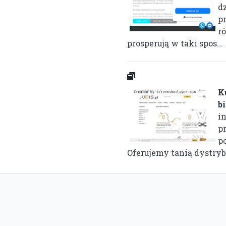
d
p
ró
prosperują w taki spos...
K
b
i
p
p
Oferujemy tanią dystryb