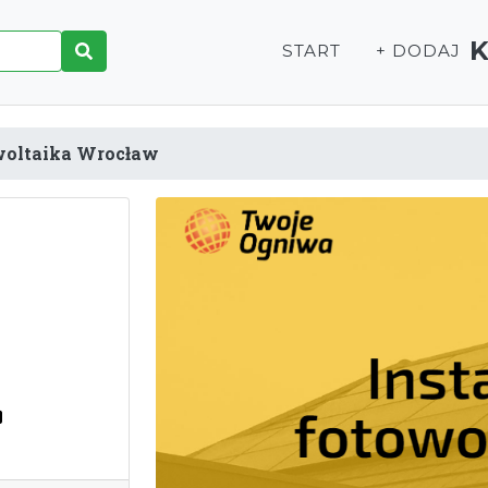
START
+ DODAJ
woltaika Wrocław
l