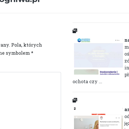
n
wany.
Pola, których
m
one symbolem
*
o
z
i
p
ochota czy ...
a
o
j