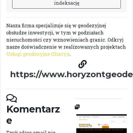
i
n
d
e
k
s
a
c
j
ę
Nasza firma specjalizuje się w geodezyjnej
obsłudze inwestycji, w tym w podziałach
nieruchomości czy wznowieniach granic. Odkryj
nasze doświadczenie w realizowanych projektach
Usługi geodezyjne Olsztyn
.
https://www.horyzontgeodez
Komentarz
e
Twój adres email nie