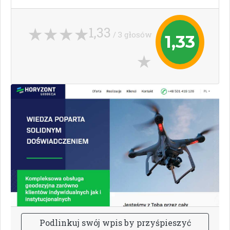
1,33
/ 3 głosów
1,33
P
o
d
l
i
n
k
u
j
s
w
ó
j
w
p
i
s
b
y
p
r
z
y
ś
p
i
e
s
z
y
ć