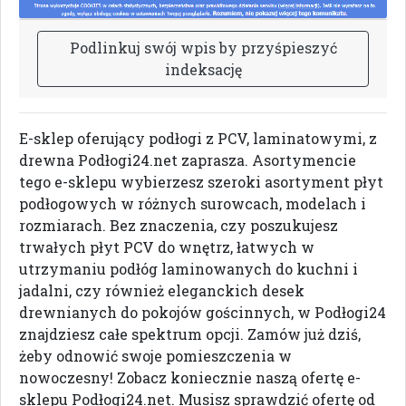
P
o
d
l
i
n
k
u
j
s
w
ó
j
w
p
i
s
b
y
p
r
z
y
ś
p
i
e
s
z
y
ć
i
n
d
e
k
s
a
c
j
ę
E-sklep oferujący podłogi z PCV, laminatowymi, z
drewna Podłogi24.net zaprasza. Asortymencie
tego e-sklepu wybierzesz szeroki asortyment płyt
podłogowych w różnych surowcach, modelach i
rozmiarach. Bez znaczenia, czy poszukujesz
trwałych płyt PCV do wnętrz, łatwych w
utrzymaniu podłóg laminowanych do kuchni i
jadalni, czy również eleganckich desek
drewnianych do pokojów gościnnych, w Podłogi24
znajdziesz całe spektrum opcji. Zamów już dziś,
żeby odnowić swoje pomieszczenia w
nowoczesny! Zobacz koniecznie naszą ofertę e-
sklepu Podłogi24.net. Musisz sprawdzić ofertę od