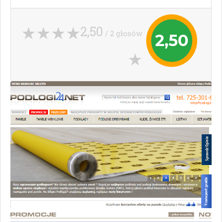
2,50
/ 2 głosów
2,50