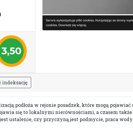
3,50
ć
i
n
d
e
k
s
a
c
j
ę
izacją podłoża w rejonie posadzek, które mogą pojawiać s
bjawia się to lokalnymi nierównościami, a czasem także 
st ustalenie, czy przyczyną jest podmycie, praca wody 