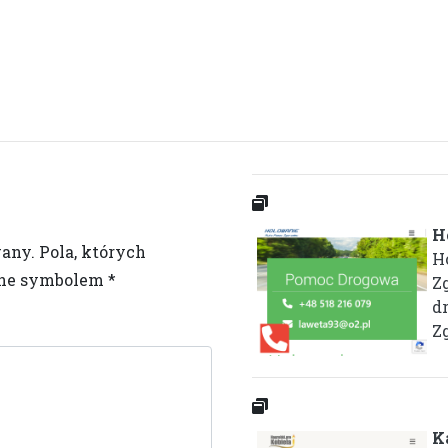
H
wany.
Pola, których
H
one symbolem
*
Z
d
Zg
K