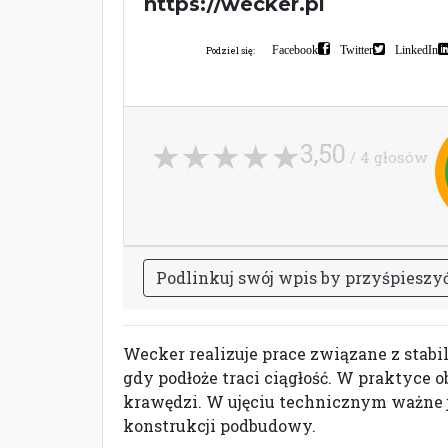
https://wecker.pl
Facebook
Twitter
LinkedIn
Podziel się:
3,50
/ 4 głosów
P
o
d
l
i
n
k
u
j
s
w
ó
j
w
p
i
s
b
y
p
r
z
y
ś
p
i
e
s
z
y
Wecker realizuje prace związane z stabil
gdy podłoże traci ciągłość. W praktyce o
krawędzi. W ujęciu technicznym ważne je
konstrukcji podbudowy.