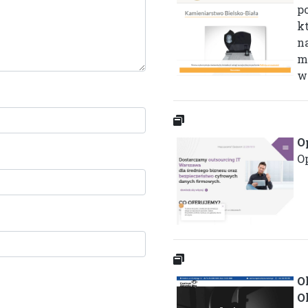
p
k
na
m
w
O
O
O
O