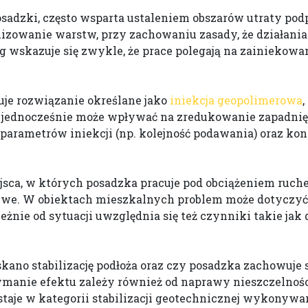
dzki, często wsparta ustaleniem obszarów utraty podpa
izowanie warstw, przy zachowaniu zasady, że działani
 wskazuje się zwykle, że prace polegają na zainiekowan
je rozwiązanie określane jako
iniekcja geopolimerowa
,
 a jednocześnie może wpływać na zredukowanie zapadnię
 parametrów iniekcji (np. kolejność podawania) oraz kon
ca, w których posadzka pracuje pod obciążeniem ruche
liwe. W obiektach mieszkalnych problem może dotyczyć
nie od sytuacji uwzględnia się też czynniki takie jak d
kano stabilizację podłoża oraz czy posadzka zachowuje s
anie efektu zależy również od naprawy nieszczelności,
ostaje w kategorii stabilizacji geotechnicznej wykonyw