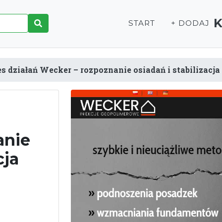
START
+ DODAJ
s działań Wecker – rozpoznanie osiadań i stabilizac
anie
cja