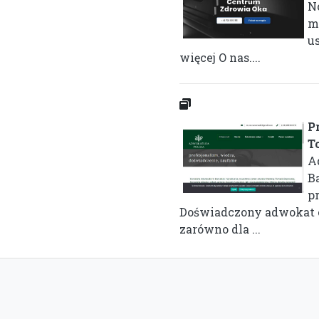
N
m
u
więcej O nas....
P
T
A
B
p
Doświadczony adwokat 
zarówno dla ...