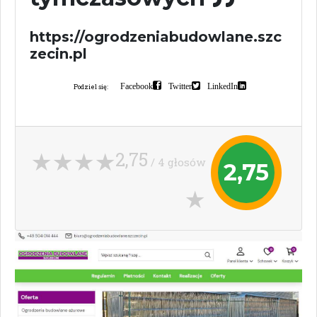
https://ogrodzeniabudowlane.szc
zecin.pl
Facebook
Twitter
LinkedIn
Podziel się:
2,75
/ 4 głosów
2,75