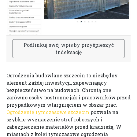
P
o
d
l
i
n
k
u
j
s
w
ó
j
w
p
i
s
b
y
p
r
z
y
ś
p
i
e
s
z
y
ć
i
n
d
e
k
s
a
c
j
ę
Ogrodzenia budowlane szczecin to niezbędny
element każdej inwestycji, zapewniający
bezpieczeństwo na budowach. Chronią one
zarówno osoby postronne jak i pracowników przed
przypadkowym wtargnięciem w obszar prac.
Ogrodzenie tymczasowe szczecin
pozwala na
szybkie wyznaczenie stref roboczych i
zabezpieczenie materiałów przed kradzieżą. W
miastach z kolei tymczasowe ogrodzenia