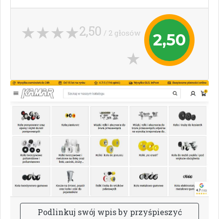
2,50
/ 2 głosów
2,50
P
o
d
l
i
n
k
u
j
s
w
ó
j
w
p
i
s
b
y
p
r
z
y
ś
p
i
e
s
z
y
ć