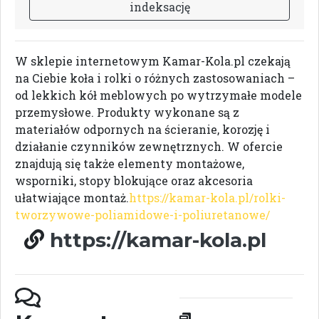
i
n
d
e
k
s
a
c
j
ę
W sklepie internetowym Kamar-Kola.pl czekają
na Ciebie koła i rolki o różnych zastosowaniach –
od lekkich kół meblowych po wytrzymałe modele
przemysłowe. Produkty wykonane są z
materiałów odpornych na ścieranie, korozję i
działanie czynników zewnętrznych. W ofercie
znajdują się także elementy montażowe,
wsporniki, stopy blokujące oraz akcesoria
ułatwiające montaż.
https://kamar-kola.pl/rolki-
tworzywowe-poliamidowe-i-poliuretanowe/
https://kamar-kola.pl