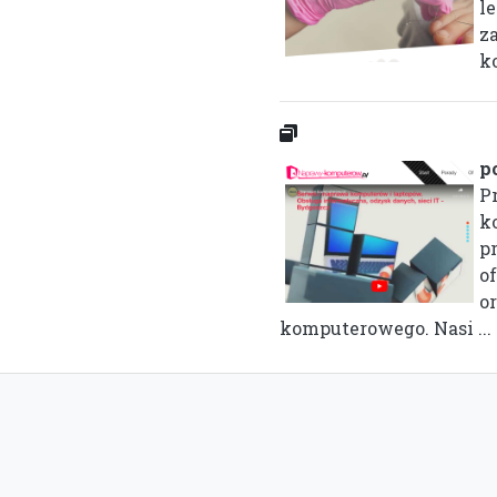
le
z
ko
p
P
k
p
o
o
komputerowego. Nasi ...