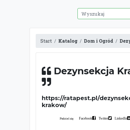
Start
Katalog
Dom i Ogród
Dez
Dezynsekcja K
https://ratapest.pl/dezynsek
krakow/
Facebook
Twitter
LinkedIn
Podziel się: