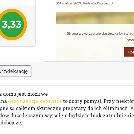
3,33
ć
i
n
d
e
k
s
a
c
j
ę
z domu jest możliwe
elna
dezynsekcja katowice
to dobry pomysł. Przy niektór
ne są całkiem skuteczne preparaty do ich eliminacji. Ale
dów dużo lepszym wyjściem będzie jednak zatrudnienie s
dobójcze.