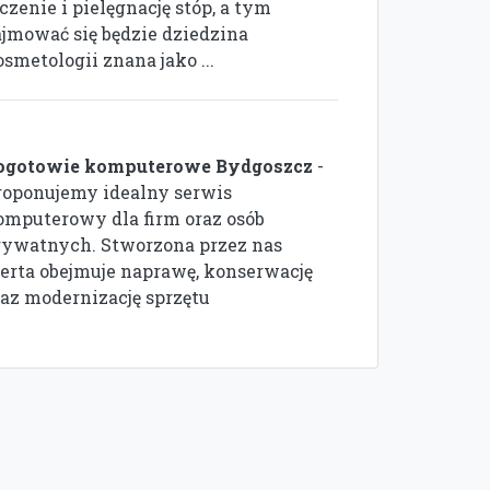
czenie i pielęgnację stóp, a tym
ajmować się będzie dziedzina
smetologii znana jako ...
ogotowie komputerowe Bydgoszcz
-
roponujemy idealny serwis
omputerowy dla firm oraz osób
rywatnych. Stworzona przez nas
ferta obejmuje naprawę, konserwację
raz modernizację sprzętu