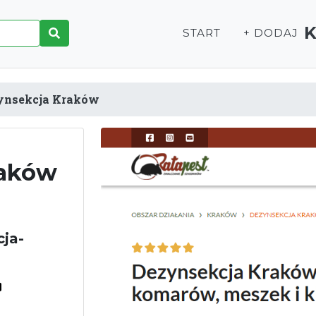
START
+ DODAJ
ynsekcja Kraków
raków
cja-