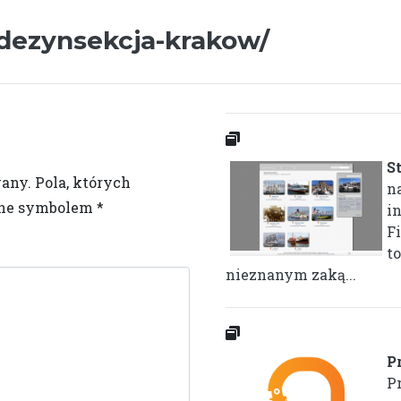
l/dezynsekcja-krakow/
S
wany.
Pola, których
na
one symbolem
*
i
Fi
t
nieznanym zaką...
P
P