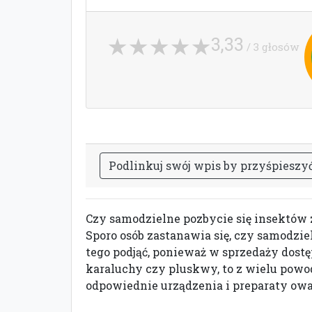
3,33
/ 3 głosów
P
o
d
l
i
n
k
u
j
s
w
ó
j
w
p
i
s
b
y
p
r
z
y
ś
p
i
e
s
z
y
Czy samodzielne pozbycie się insektów 
Sporo osób zastanawia się, czy samodzi
tego podjąć, ponieważ w sprzedaży dostęp
karaluchy czy pluskwy, to z wielu powo
odpowiednie urządzenia i preparaty owa