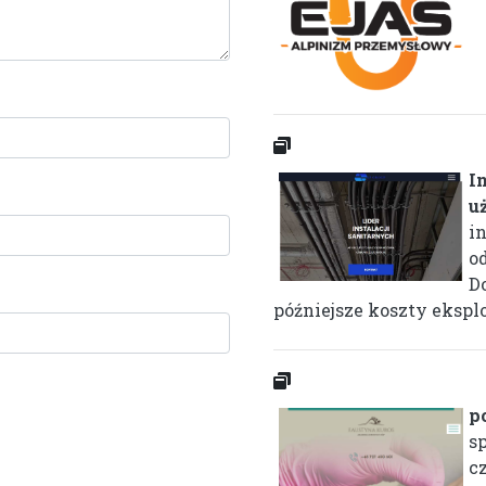
I
u
i
o
D
późniejsze koszty ekspl
p
s
cz