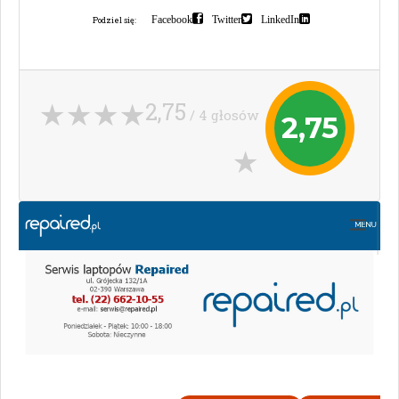
Facebook
Twitter
LinkedIn
Podziel się:
2,75
/ 4 głosów
2,75