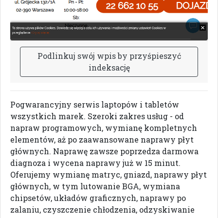
P
o
d
l
i
n
k
u
j
s
w
ó
j
w
p
i
s
b
y
p
r
z
y
ś
p
i
e
s
z
y
ć
i
n
d
e
k
s
a
c
j
ę
Pogwarancyjny serwis laptopów i tabletów
wszystkich marek. Szeroki zakres usług - od
napraw programowych, wymianę kompletnych
elementów, aż po zaawansowane naprawy płyt
głównych. Naprawę zawsze poprzedza darmowa
diagnoza i wycena naprawy już w 15 minut.
Oferujemy wymianę matryc, gniazd, naprawy płyt
głównych, w tym lutowanie BGA, wymiana
chipsetów, układów graficznych, naprawy po
zalaniu, czyszczenie chłodzenia, odzyskiwanie