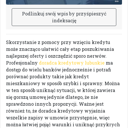
P
o
d
l
i
n
k
u
j
s
w
ó
j
w
p
i
s
b
y
p
r
z
y
ś
p
i
e
s
z
y
ć
i
n
d
e
k
s
a
c
j
ę
Skorzystanie z pomocy przy wzięciu kredytu
może znacząco ułatwić cały etap poszukiwania
najlepszej oferty i oszczędzić sporo nerwów.
Profesjonalny
doradca kredytowy lubuskie
ma
dostęp do wielu banków jednocześnie i potrafi
porównać produkty takie jak kredyt
mieszkaniowy w sposób szybki i sprawny. Można
w ten sposób uniknąć sytuacji, w której zawiera
się gorszą umowę jedynie dlatego, że nie
sprawdzono innych propozycji. Ważne jest
również to, że doradca kredytowy wyjaśnia
wszelkie zapisy w umowie przystępnie, więc
można łatwiej pojąć warunki i uniknąć przykrych