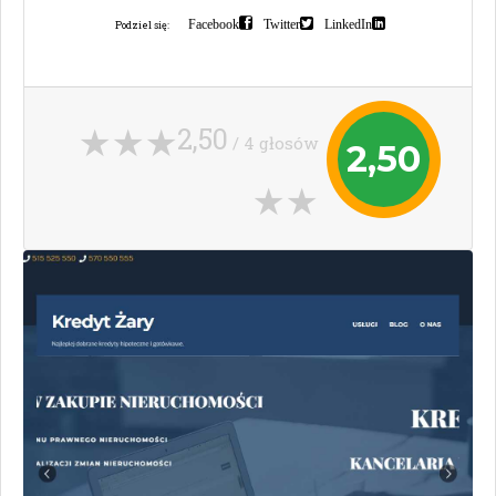
Facebook
Twitter
LinkedIn
Podziel się:
2,50
/ 4 głosów
2,50