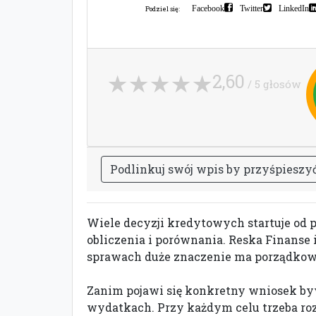
Facebook
Twitter
LinkedIn
Podziel się:
2,60
/ 5 głosów
P
o
d
l
i
n
k
u
j
s
w
ó
j
w
p
i
s
b
y
p
r
z
y
ś
p
i
e
s
z
y
Wiele decyzji kredytowych startuje od p
obliczenia i porównania. Reska Finanse 
sprawach duże znaczenie ma porządkowan
Zanim pojawi się konkretny wniosek byw
wydatkach. Przy każdym celu trzeba roz