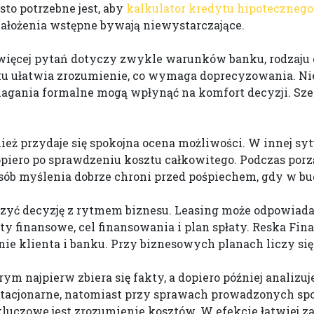
to potrzebne jest, aby
kalkulator kredytu hipotecznego
ałożenia wstępne bywają niewystarczające.
ięcej pytań dotyczy zwykle warunków banku, rodzaju o
u ułatwia zrozumienie, co wymaga doprecyzowania. Nie
gania formalne mogą wpłynąć na komfort decyzji. Szer
eż przydaje się spokojna ocena możliwości. W innej syt
dopiero po sprawdzeniu kosztu całkowitego. Podczas po
sób myślenia dobrze chroni przed pośpiechem, gdy w bud
zyć decyzję z rytmem biznesu. Leasing może odpowiadać
inansowe, cel finansowania i plan spłaty. Reska Fina
onie klienta i banku. Przy biznesowych planach liczy s
rym najpierw zbiera się fakty, a dopiero później analiz
tacjonarne, natomiast przy sprawach prowadzonych spo
luczowe jest zrozumienie kosztów. W efekcie łatwiej za