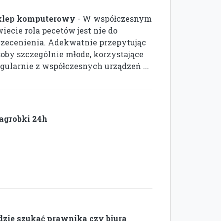
klep komputerowy
- W współczesnym
iecie rola pecetów jest nie do
rzecenienia. Adekwatnie przepytując
soby szczególnie młode, korzystające
egularnie z współczesnych urządzeń ...
agrobki 24h
dzie szukać prawnika czy biura