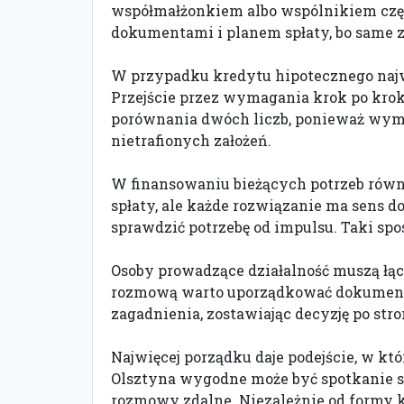
współmałżonkiem albo wspólnikiem częs
dokumentami i planem spłaty, bo same z
W przypadku kredytu hipotecznego najw
Przejście przez wymagania krok po krok
porównania dwóch liczb, ponieważ wyma
nietrafionych założeń.
W finansowaniu bieżących potrzeb równi
spłaty, ale każde rozwiązanie ma sens 
sprawdzić potrzebę od impulsu. Taki spo
Osoby prowadzące działalność muszą łąc
rozmową warto uporządkować dokumenty f
zagadnienia, zostawiając decyzję po str
Najwięcej porządku daje podejście, w któ
Olsztyna wygodne może być spotkanie s
rozmowy zdalne. Niezależnie od formy k