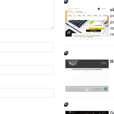
s
św
p
o
r
N
G