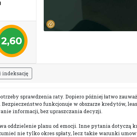
2,60
ć
i
n
d
e
k
s
a
c
j
ę
otrzeby sprawdzenia raty. Dopiero później łatwo zauważ
i Bezpieczeństwo funkcjonuje w obszarze kredytów, leas
ie informacji, bez upraszczania decyzji.
a oddzielenie planu od emocji. Inne pytania dotyczą kr
umieć nie tylko okres spłaty, lecz także warunki umow