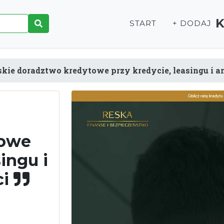
START
+ DODAJ
kie doradztwo kredytowe przy kredycie, leasingu i a
towe
ingu i
ci