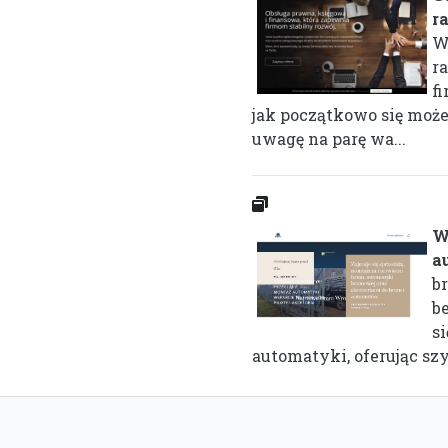
r
W
r
fi
jak początkowo się moż
uwagę na parę wa...
W
a
b
b
s
automatyki, oferując szyb