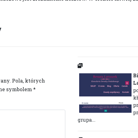
/
B
wany.
Pola, których
L
one symbolem
*
p
k
pr
p
grupa...