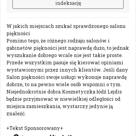
i
n
d
e
k
s
a
c
j
ę
W jakich miejscach szukać sprawdzonego salonu
piękności
Pomimo tego, że różnego rodzaju salonów i
gabinetów piękności jest naprawdę dużo, to jednak
wyszukanie dobrego wcale nie jest takie proste.
Przede wszystkim pasuje się kierować opiniami
wystawionymi przez innych klientów. Jeśli dany
Salon piękności swoje usługi wykonuje naprawdę
dobrze, to na pewno wiele osób wspomni o tym.
Niejednokrotnie dobra Kosmetyczka łódź Lejdis
będzie przyjmować w niewielkiej odległości od
miejsca zamieszkania, wystarczy jedynie ją
znaleźć.
+Tekst Sponsorowany+