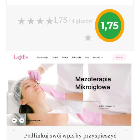
1,75
/ 4 głosów
1,75
P
o
d
l
i
n
k
u
j
s
w
ó
j
w
p
i
s
b
y
p
r
z
y
ś
p
i
e
s
z
y
ć