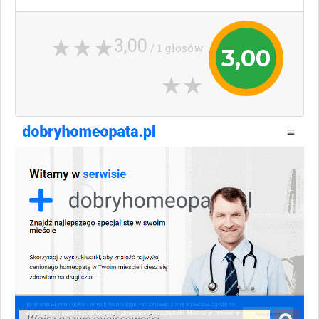
3,00
/ 1 głosów
3,00