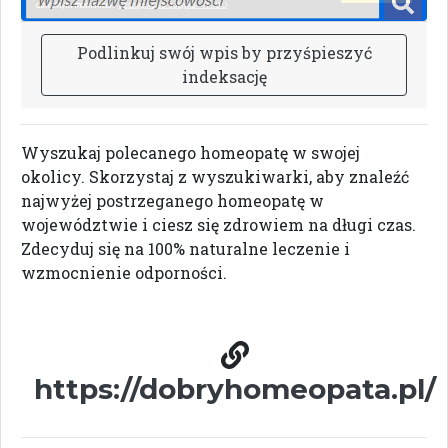
P
o
d
l
i
n
k
u
j
s
w
ó
j
w
p
i
s
b
y
p
r
z
y
ś
p
i
e
s
z
y
ć
i
n
d
e
k
s
a
c
j
ę
Wyszukaj polecanego homeopatę w swojej
okolicy. Skorzystaj z wyszukiwarki, aby znaleźć
najwyżej postrzeganego homeopatę w
województwie i ciesz się zdrowiem na długi czas.
Zdecyduj się na 100% naturalne leczenie i
wzmocnienie odporności.
https://dobryhomeopata.pl/