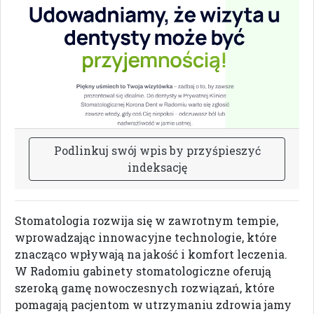
P
o
d
l
i
n
k
u
j
s
w
ó
j
w
p
i
s
b
y
p
r
z
y
ś
p
i
e
s
z
y
ć
i
n
d
e
k
s
a
c
j
ę
Stomatologia rozwija się w zawrotnym tempie,
wprowadzając innowacyjne technologie, które
znacząco wpływają na jakość i komfort leczenia.
W Radomiu gabinety stomatologiczne oferują
szeroką gamę nowoczesnych rozwiązań, które
pomagają pacjentom w utrzymaniu zdrowia jamy