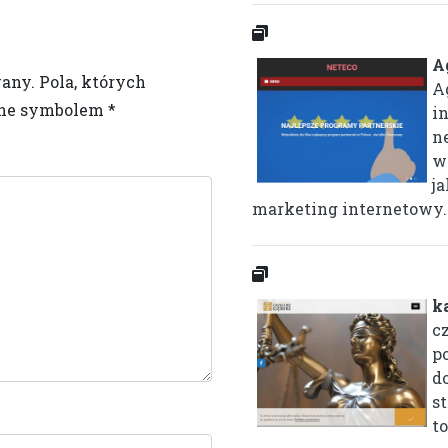
A
wany.
Pola, których
A
one symbolem
*
i
n
w
j
marketing internetowy..
k
c
p
d
s
to