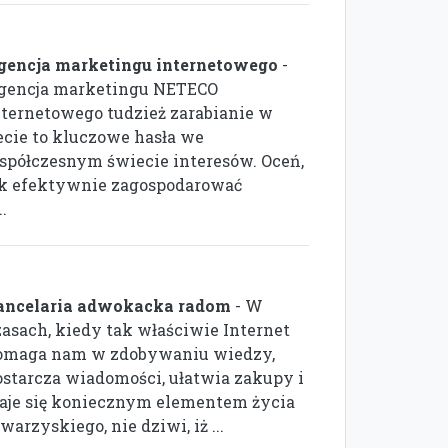
gencja marketingu internetowego
-
gencja marketingu NETECO
nternetowego tudzież zarabianie w
ecie to kluczowe hasła we
spółczesnym świecie interesów. Oceń,
ak efektywnie zagospodarować
.
ancelaria adwokacka radom
- W
zasach, kiedy tak właściwie Internet
omaga nam w zdobywaniu wiedzy,
ostarcza wiadomości, ułatwia zakupy i
taje się koniecznym elementem życia
warzyskiego, nie dziwi, iż ...