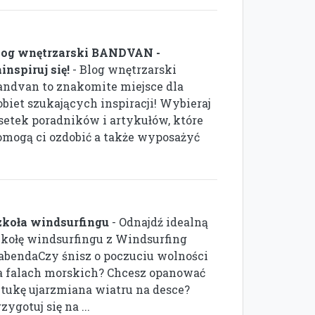
log wnętrzarski BANDVAN -
inspiruj się!
- Blog wnętrzarski
andvan to znakomite miejsce dla
obiet szukających inspiracji! Wybieraj
 setek poradników i artykułów, które
omogą ci ozdobić a także wyposażyć
zkoła windsurfingu
- Odnajdź idealną
zkołę windsurfingu z Windsurfing
abendaCzy śnisz o poczuciu wolności
a falach morskich? Chcesz opanować
ztukę ujarzmiana wiatru na desce?
zygotuj się na ...