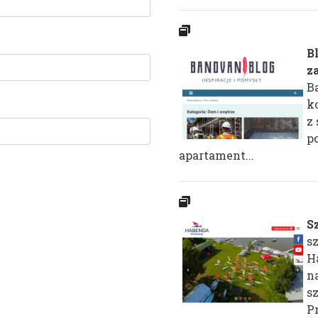
B
za
B
k
z
p
apartament...
S
s
H
n
s
Pr