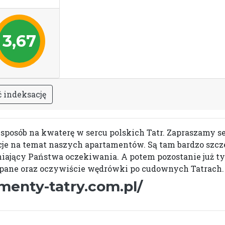
3,67
ć
i
n
d
e
k
s
a
c
j
ę
osób na kwaterę w sercu polskich Tatr. Zapraszamy se
je na temat naszych apartamentów. Są tam bardzo szczeg
ający Państwa oczekiwania. A potem pozostanie już ty
kopane oraz oczywiście wędrówki po cudownych Tatrach.
menty-tatry.com.pl/