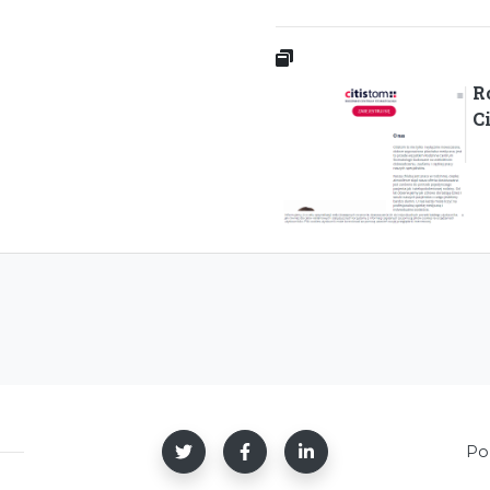
R
C
Po