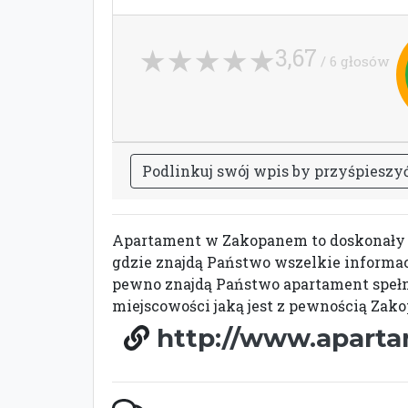
3,67
/ 6 głosów
P
o
d
l
i
n
k
u
j
s
w
ó
j
w
p
i
s
b
y
p
r
z
y
ś
p
i
e
s
z
y
Apartament w Zakopanem to doskonały sp
gdzie znajdą Państwo wszelkie informac
pewno znajdą Państwo apartament spełni
miejscowości jaką jest z pewnością Za
http://www.aparta