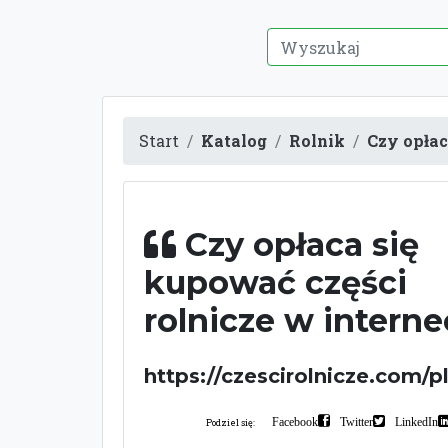
Start
Katalog
Rolnik
Czy opłac
Czy opłaca się
kupować części
rolnicze w intern
https://czescirolnicze.com/pl
Facebook
Twitter
LinkedIn
Podziel się: