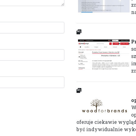
z
n
P
s
s
i
zn
o
W
o
oferuje ciekawie wyglą
być indywidualnie wyko