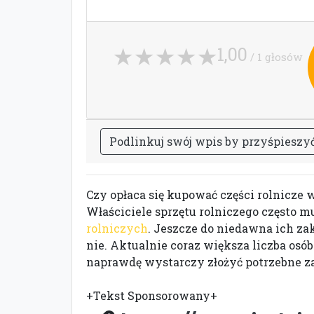
1,00
/ 1 głosów
P
o
d
l
i
n
k
u
j
s
w
ó
j
w
p
i
s
b
y
p
r
z
y
ś
p
i
e
s
z
y
Czy opłaca się kupować części rolnicze 
Właściciele sprzętu rolniczego często mu
rolniczych
. Jeszcze do niedawna ich za
nie. Aktualnie coraz większa liczba osó
naprawdę wystarczy złożyć potrzebne zam
+Tekst Sponsorowany+