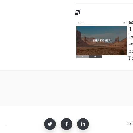
e
d
je
s
p
To
Po