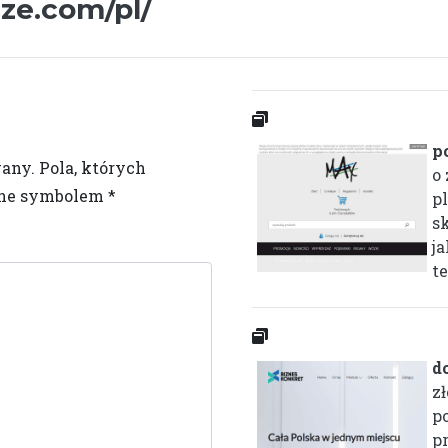
cze.com/pl/
p
wany.
Pola, których
o
one symbolem
*
p
s
j
te
d
z
p
p