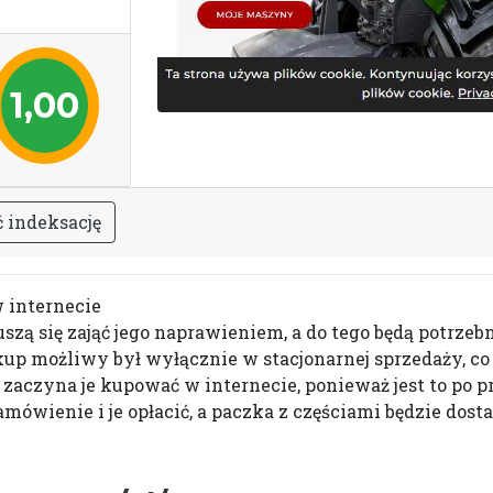
1,00
ć
i
n
d
e
k
s
a
c
j
ę
w internecie
szą się zająć jego naprawieniem, a do tego będą potrzebn
kup możliwy był wyłącznie w stacjonarnej sprzedaży, co 
b zaczyna je kupować w internecie, ponieważ jest to po 
ówienie i je opłacić, a paczka z częściami będzie dosta