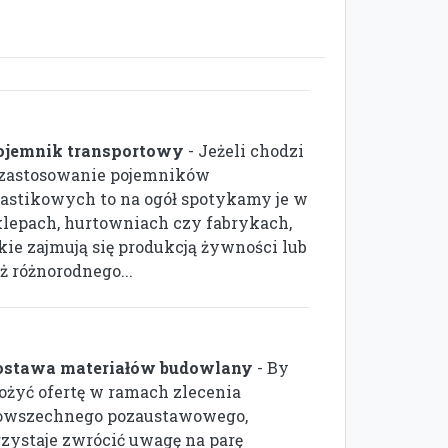
ojemnik transportowy
- Jeżeli chodzi
 zastosowanie pojemników
lastikowych to na ogół spotykamy je w
klepach, hurtowniach czy fabrykach,
akie zajmują się produkcją żywności lub
ż różnorodnego...
ostawa materiałów budowlany
- By
łożyć ofertę w ramach zlecenia
owszechnego pozaustawowego,
rzystaje zwrócić uwagę na parę