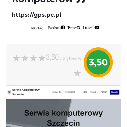
https://gps.pc.pl
Facebook
Twitter
LinkedIn
Podziel się:
3,50
/ 2 głosów
3,50