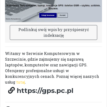
P
o
d
l
i
n
k
u
j
s
w
ó
j
w
p
i
s
b
y
p
r
z
y
ś
p
i
e
s
z
y
ć
i
n
d
e
k
s
a
c
j
ę
Witamy w Serwisie Komputerowym w
Szczecinie, gdzie zajmujemy się naprawą
laptopów, komputerów oraz nawigacji GPS.
Oferujemy profesjonalne usługi w
konkurencyjnych cenach. Poznaj więcej naszych
usług
tutaj
.
https://gps.pc.pl