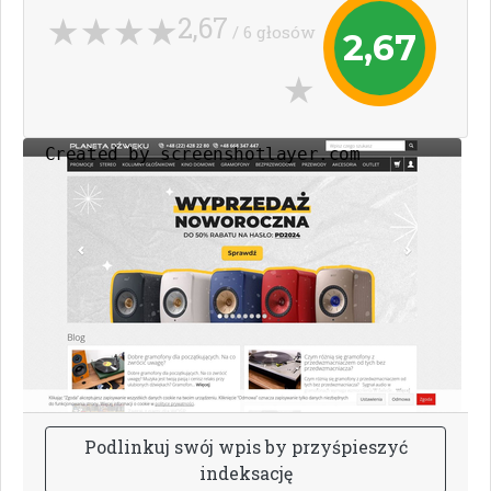
2,67
/ 6 głosów
2,67
P
o
d
l
i
n
k
u
j
s
w
ó
j
w
p
i
s
b
y
p
r
z
y
ś
p
i
e
s
z
y
ć
i
n
d
e
k
s
a
c
j
ę