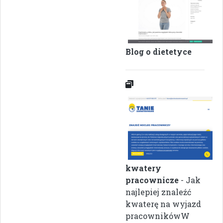
Blog o dietetyce
kwatery
pracownicze
- Jak
najlepiej znaleźć
kwaterę na wyjazd
pracownikówW