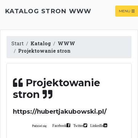
KATALOG STRON WWW
MENU
Start
Katalog
WWW
Projektowanie stron
Projektowanie
stron
https://hubertjakubowski.pl/
Facebook
Twitter
LinkedIn
Podziel się: