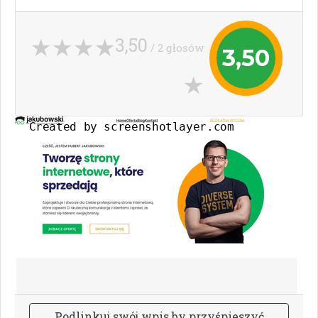
3,50
/ 2 głosów
3,50
P
o
d
l
i
n
k
u
j
s
w
ó
j
w
p
i
s
b
y
p
r
z
y
ś
p
i
e
s
z
y
ć