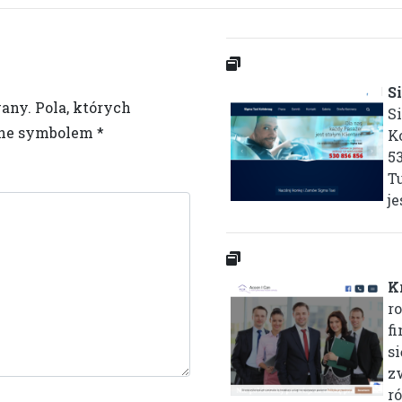
S
wany.
Pola, których
S
one symbolem
*
K
53
T
je
K
r
f
si
z
ró