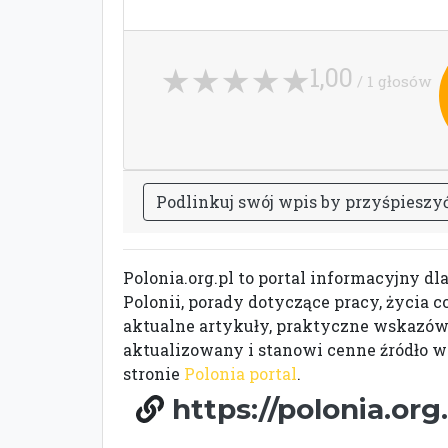
1,00
/ 1 głosów
P
o
d
l
i
n
k
u
j
s
w
ó
j
w
p
i
s
b
y
p
r
z
y
ś
p
i
e
s
z
y
Polonia.org.pl to portal informacyjny d
Polonii, porady dotyczące pracy, życia 
aktualne artykuły, praktyczne wskazówki
aktualizowany i stanowi cenne źródło w
stronie
Polonia portal
.
https://polonia.org.