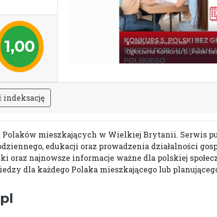
1,00
ć
i
n
d
e
k
s
a
c
j
ę
la Polaków mieszkających w Wielkiej Brytanii. Serwis p
codziennego, edukacji oraz prowadzenia działalności gos
 oraz najnowsze informacje ważne dla polskiej społeczno
iedzy dla każdego Polaka mieszkającego lub planującego
pl