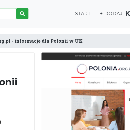
START
+ DODAJ
rg.pl - informacje dla Polonii w UK
onii