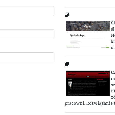
Ś
ś
H
b
of
C
m
s
n
z
pracowni. Rozwiązanie to