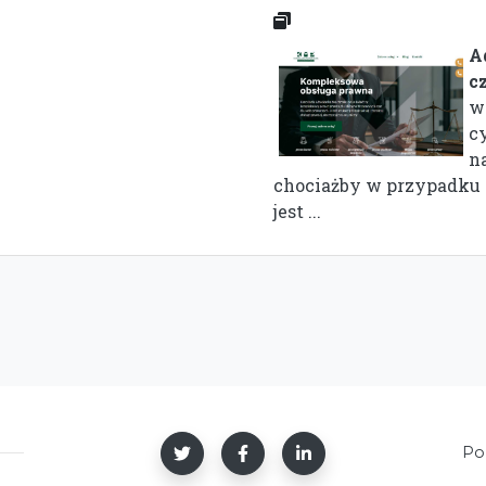
A
c
w
c
n
chociażby w przypadku 
jest ...
Po