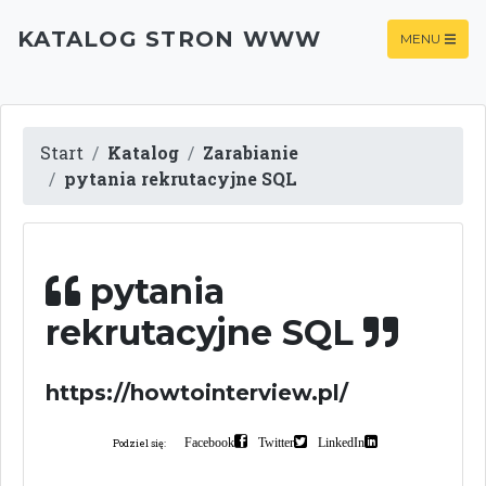
KATALOG STRON WWW
MENU
Start
Katalog
Zarabianie
pytania rekrutacyjne SQL
pytania
rekrutacyjne SQL
https://howtointerview.pl/
Facebook
Twitter
LinkedIn
Podziel się: