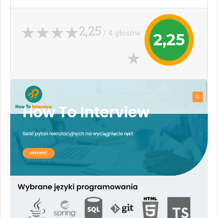
2,25
/ 4 głosów
2,25