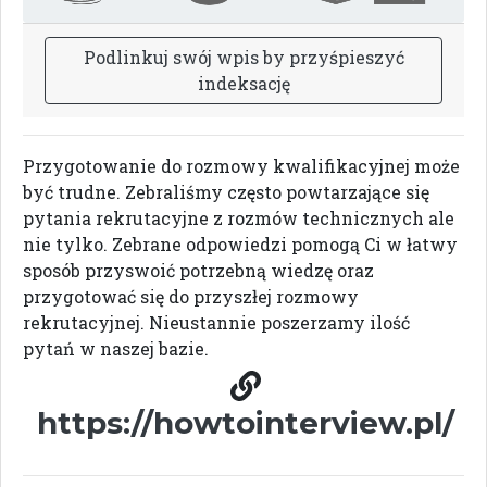
P
o
d
l
i
n
k
u
j
s
w
ó
j
w
p
i
s
b
y
p
r
z
y
ś
p
i
e
s
z
y
ć
i
n
d
e
k
s
a
c
j
ę
Przygotowanie do rozmowy kwalifikacyjnej może
być trudne. Zebraliśmy często powtarzające się
pytania rekrutacyjne z rozmów technicznych ale
nie tylko. Zebrane odpowiedzi pomogą Ci w łatwy
sposób przyswoić potrzebną wiedzę oraz
przygotować się do przyszłej rozmowy
rekrutacyjnej. Nieustannie poszerzamy ilość
pytań w naszej bazie.
https://howtointerview.pl/