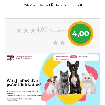
Facebook
Twitter
LinkedIn
Podziel się:
4,00
/ 1 głosów
4,00