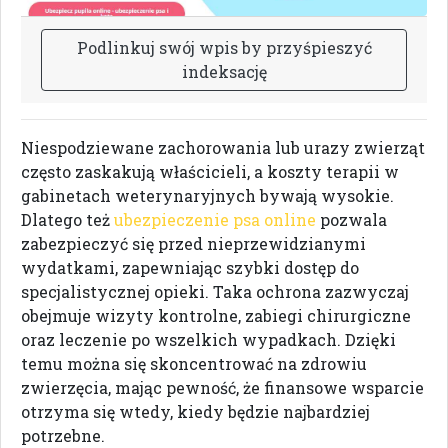
P
o
d
l
i
n
k
u
j
s
w
ó
j
w
p
i
s
b
y
p
r
z
y
ś
p
i
e
s
z
y
ć
i
n
d
e
k
s
a
c
j
ę
Niespodziewane zachorowania lub urazy zwierząt
często zaskakują właścicieli, a koszty terapii w
gabinetach weterynaryjnych bywają wysokie.
Dlatego też
ubezpieczenie psa online
pozwala
zabezpieczyć się przed nieprzewidzianymi
wydatkami, zapewniając szybki dostęp do
specjalistycznej opieki. Taka ochrona zazwyczaj
obejmuje wizyty kontrolne, zabiegi chirurgiczne
oraz leczenie po wszelkich wypadkach. Dzięki
temu można się skoncentrować na zdrowiu
zwierzęcia, mając pewność, że finansowe wsparcie
otrzyma się wtedy, kiedy będzie najbardziej
potrzebne.